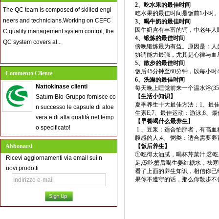
2、吃水果的最佳时间
The QC team is composed of skilled engi
吃水果的最佳时间是饭前1小时
neers and technicians.Working on CEFC
3、喝牛奶的最佳时间
因牛奶含有丰富的钙，中老年人
C quality management system control, the
4、锻炼的最佳时间
QC system covers al...
傍晚锻炼最为有益。原因是：人
协调能力最强，尤其是心律与血
5、散步的最佳时间
饭后45分钟至60分钟，以每小
Commento Cliente
6、洗澡的最佳时间
Nattokinase clienti
每天晚上睡觉前来一个温水浴(3
【生活小知识】
Saturn Bio-Gruppo fornisce co
夏季养生十大最佳方法：1、最佳
n successo le capsule di aloe
生素E;7、最佳运动：游泳;8、
vera e di alta qualità nel temp
【早餐喝什么最养生】
o specificato!
1 、豆浆：适合怕胖者，有高血
腹感的人;4、 粥类：适合需要
Abbonarsi
【饭后养生】
①吃得太油腻，喝杯芹菜汁;②
Ricevi aggiornamenti via email sui n
足;⑤吃蟹后喝生姜红糖水，祛
uovi prodotti
看了上面的养生知识，相信你已
果你不遵守的话，那么你散步不