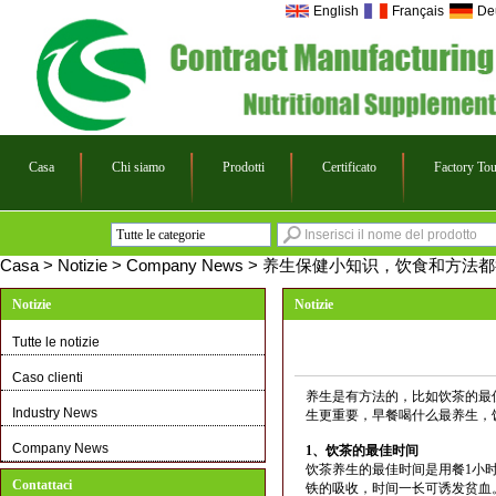
English
Français
De
Casa
Chi siamo
Prodotti
Certificato
Factory Tou
Tutte le categorie
Eco Felt bags
Casa
>
Notizie
>
Company News
>
养生保健小知识，饮食和方法都
Private Labelling
Notizie
Notizie
ipad mini case
Tutte le notizie
Armband for phone
Caso clienti
养生是有方法的，比如饮茶的最
Industry News
生更重要，早餐喝什么最养生，
Company News
1、饮茶的最佳时间
饮茶养生的最佳时间是用餐1小
Contattaci
铁的吸收，时间一长可诱发贫血