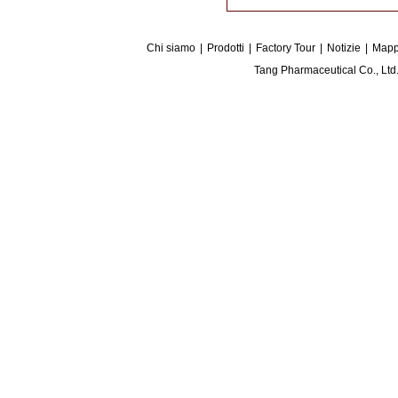
Chi siamo
|
Prodotti
|
Factory Tour
|
Notizie
|
Mapp
Tang Pharmaceutical Co., Lt