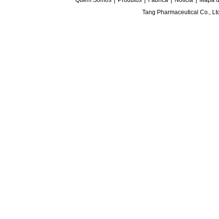
Quem Somos
|
Produtos
|
Fábrica
|
Notícia
|
Mapa d
Tang Pharmaceutical Co., L