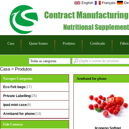
English
Français
De
Casa
Quem Somos
Produtos
Certificado
Fábric
Todas as categorias
Eco Felt bags
Casa
>
Produtos
Private Labelling
Navegue Categorias
Armband for phone
ipad mini case
Eco Felt bags
(17)
Armband for phone
Private Labelling
(25)
ipad mini case
(6)
Armband for phone
(13)
Fale Conosco
licopeno Softgel