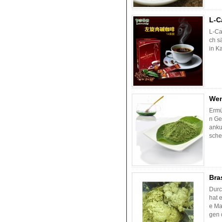
L-C
L-Ca
ch s
in K
Wen
Ermü
n Ge
anku
schen
Bra
Durc
hat 
e Ma
gen 