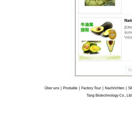
Nat
[Eff
äume
Viel
Z
Über uns
|
Produkte
|
Factory Tour
|
Nachrichten
|
S
Tang Biotechnology Co., L