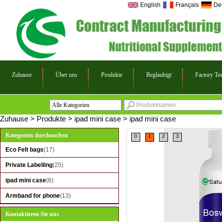
English
Français
De
Zuhause
Über uns
Produkte
Beglaubigt
Factory To
Alle Kategorien
Eco Felt bags
Zuhause
>
Produkte
>
ipad mini case
>
ipad mini case
Private Labelling
Kategorien durchsuchen
0
1
2
3
ipad mini case
Eco Felt bags
(17)
Armband for phone
Private Labelling
(25)
ipad mini case
(6)
Armband for phone
(13)
Kontaktieren Sie uns