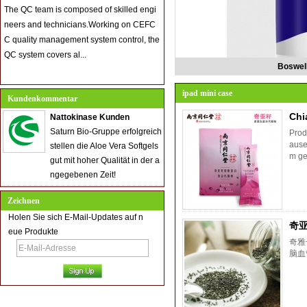
The QC team is composed of skilled engi
neers and technicians.Working on CEFC
C quality management system control, the
QC system covers al...
Boswell
ipad mini case
Kundenkommentar
Chi
Nattokinase Kunden
Saturn Bio-Gruppe erfolgreich
Prod
ause
stellen die Aloe Vera Softgels
m ge
gut mit hoher Qualität in der a
ngegebenen Zeit!
Zeichnen
Holen Sie sich E-Mail-Updates auf n
奇
eue Produkte
奇雅
脑血