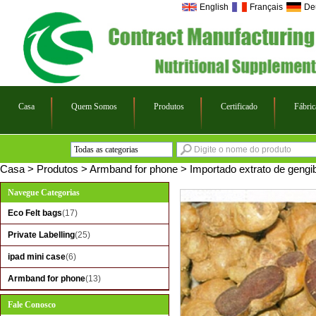
English
Français
De
Casa
Quem Somos
Produtos
Certificado
Fábric
Todas as categorias
Eco Felt bags
Casa
>
Produtos
>
Armband for phone
>
Importado extrato de gengibr
Private Labelling
Navegue Categorias
ipad mini case
Eco Felt bags
(17)
Armband for phone
Private Labelling
(25)
ipad mini case
(6)
Armband for phone
(13)
Fale Conosco