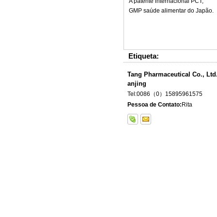
A patente internacional PCT;
GMP saúde alimentar do Japão.
Etiqueta:
Tang Pharmaceutical Co., Ltd.
anjing
Tel:0086（0）15895961575
Pessoa de Contato:
Rita