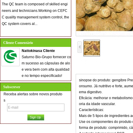
The QC team is composed of skilled engi
neers and technicians.Working on CEFC
C quality management system control, the
QC system covers al...
Cliente Comentário
Nattokinasa Cliente
Saturno Bio-Grupo fornecer co
m sucesso as cápsulas de alo
e vera bem com alta qualidad
e no tempo especificado!
sinopse do produto: gengibre Pret
onsumo. Já nutritivo e forte, aum
Subscrever
ema digestivo.
Receba alertas sobre novos produto
Eficácia: melhorar o metabolismo
s
oria da idade vascular.
Características:
Mais de 5 tipos de ingredientes a
Use os componentes do produto 
forma de produto: comprimido, cá