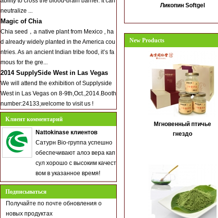
ability to cross the blood-brain barrier. It can
Ликопин Softgel
neutralize ...
Magic of Chia
Chia seed，a native plant from Mexico , ha
New Products
d already widely planted in the America cou
ntries. As an ancient Indian tribe food, it’s fa
mous for the gre...
2014 SupplySide West in Las Vegas
We will attend the exhibition of Supplyside
West in Las Vegas on 8-9th,Oct.,2014.Booth
number:24133,welcome to visit us !
Клиент комментарий
Мгновенный птичье
Nattokinase клиентов
гнездо
Сатурн Bio-группа успешно
обеспечивают алоэ вера кап
сул хорошо с высоким качест
вом в указанное время!
Подписываться
Получайте по почте обновления о
новых продуктах