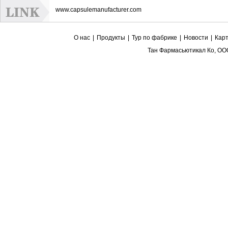
www.capsulemanufacturer.com
О нас
|
Продукты
|
Тур по фабрике
|
Новости
|
Карт
Тан Фармасьютикал Ко, ОО