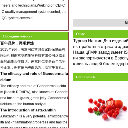
neers and technicians.Working on CEFC
C quality management system control, the
QC system covers al...
М
О нас
Последние новости
Турнир Нанкин Дэн изделий
百年品牌，再现辉煌
пыт работы в отрасли здра
2015年9月，南京同仁堂绿金家园保健品有
Наша цГМФ завод имеет IS
限公司和南京赛腾生物科技有限公司达成全
ии экспортируется в Европ
面的战略合作协议。南京同仁堂是百年老字
к жизнь людей более здор
号企业，拥有像乌鸡白凤丸，安宫牛黄丸...
The efficacy and role of Ganoderma lu
Hot Products
cidum
The efficacy and role of Ganoderma lucidu
m [Health REVIEW], also known as Ganode
rma lucidum grass, grass jelly. Ganoderma l
ucidum on the human body al...
The introduction of astaxanthin
Astaxanthin is a very potential antioxidant w
ith anti-inflammatory properties and has the