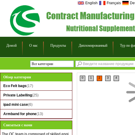
English
Français
De
Домой
О нас
Продукты
Дипломированный
Тур по ф
Все категории
Eco Felt bags
Обзор категории
0
1
2
3
4
Private Labelling
Eco Felt bags
(17)
ipad mini case
Private Labelling
(25)
Armband for phone
ipad mini case
(6)
Armband for phone
(13)
Связаться с нами
The QC team is composed of skilled engi