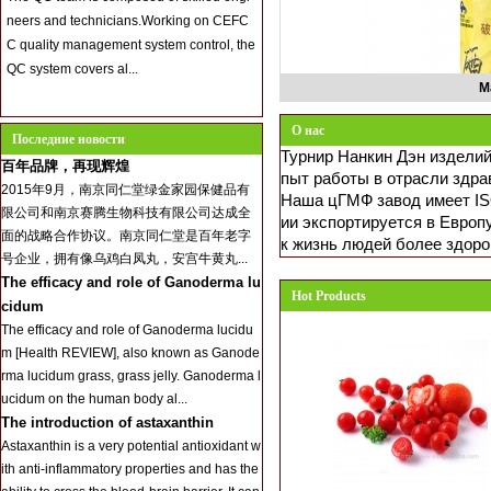
neers and technicians.Working on CEFC
C quality management system control, the
QC system covers al...
М
О нас
Последние новости
Турнир Нанкин Дэн изделий
百年品牌，再现辉煌
пыт работы в отрасли здра
2015年9月，南京同仁堂绿金家园保健品有
Наша цГМФ завод имеет IS
限公司和南京赛腾生物科技有限公司达成全
ии экспортируется в Европ
面的战略合作协议。南京同仁堂是百年老字
к жизнь людей более здор
号企业，拥有像乌鸡白凤丸，安宫牛黄丸...
The efficacy and role of Ganoderma lu
Hot Products
cidum
The efficacy and role of Ganoderma lucidu
m [Health REVIEW], also known as Ganode
rma lucidum grass, grass jelly. Ganoderma l
ucidum on the human body al...
The introduction of astaxanthin
Astaxanthin is a very potential antioxidant w
ith anti-inflammatory properties and has the