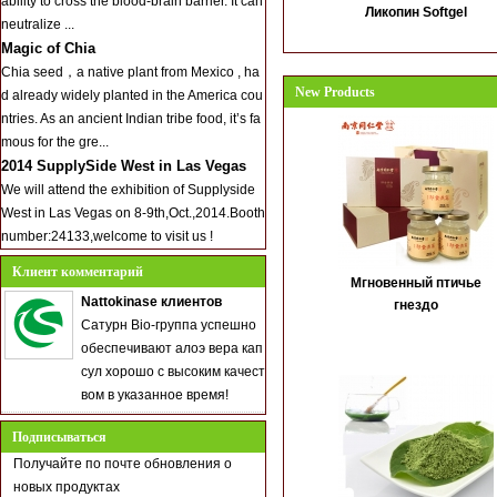
ability to cross the blood-brain barrier. It can
Ликопин Softgel
neutralize ...
Magic of Chia
Chia seed，a native plant from Mexico , ha
New Products
d already widely planted in the America cou
ntries. As an ancient Indian tribe food, it’s fa
mous for the gre...
2014 SupplySide West in Las Vegas
We will attend the exhibition of Supplyside
West in Las Vegas on 8-9th,Oct.,2014.Booth
number:24133,welcome to visit us !
Клиент комментарий
Мгновенный птичье
Nattokinase клиентов
гнездо
Сатурн Bio-группа успешно
обеспечивают алоэ вера кап
сул хорошо с высоким качест
вом в указанное время!
Подписываться
Получайте по почте обновления о
новых продуктах