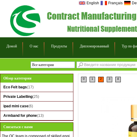
English
Français
De
Домой
О нас
Продукты
Дипломированный
Тур по ф
Все категории
Eco Felt bags
Обзор категории
0
1
2
3
4
Private Labelling
Eco Felt bags
(17)
ipad mini case
Private Labelling
(25)
Armband for phone
ipad mini case
(6)
Armband for phone
(13)
Связаться с нами
The QC team is composed of skilled engi