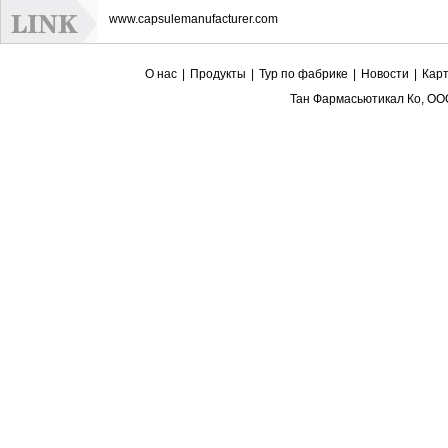
www.capsulemanufacturer.com
О нас
|
Продукты
|
Тур по фабрике
|
Новости
|
Карт
Тан Фармасьютикал Ко, ОО