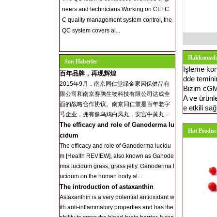
neers and technicians.Working on CEFC
C quality management system control, the
QC system covers al...
Hakkımızd
Son Haberler
Işleme kon
百年品牌，再现辉煌
dde temini
2015年9月，南京同仁堂绿金家园保健品有
Bizim cGMP
限公司和南京赛腾生物科技有限公司达成全
A ve ürünle
面的战略合作协议。南京同仁堂是百年老字
e etkili sa
号企业，拥有像乌鸡白凤丸，安宫牛黄丸...
The efficacy and role of Ganoderma lu
Hot Produc
cidum
The efficacy and role of Ganoderma lucidu
m [Health REVIEW], also known as Ganode
rma lucidum grass, grass jelly. Ganoderma l
ucidum on the human body al...
The introduction of astaxanthin
Astaxanthin is a very potential antioxidant w
ith anti-inflammatory properties and has the