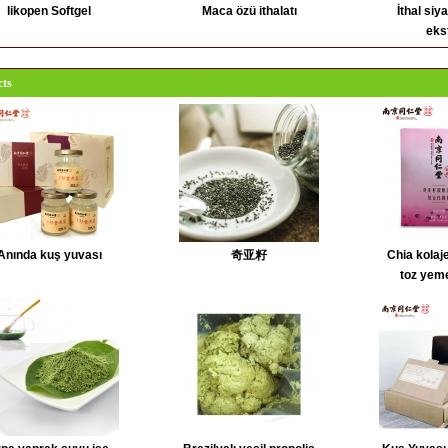
likopen Softgel
Maca özü ithalatı
İthal siy
eks
ts
Anında kuş yuvası
奇亚籽
Chia kolaj
toz yem