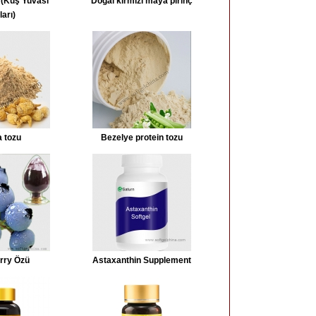
 (Kuş Yuvası
Doğal kırmızı maya pirinç
ları)
 tozu
Bezelye protein tozu
rry Özü
Astaxanthin Supplement