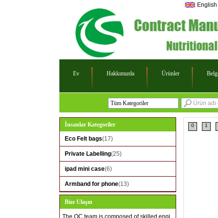
English
Ev
Hakkımızda
Ürünler
Belg
Tüm Kategoriler
Eco Felt bags
İnsanlar Kategoriler
0
1
Private Labelling
Eco Felt bags
(17)
ipad mini case
Private Labelling
(25)
Armband for phone
ipad mini case
(6)
Armband for phone
(13)
Bize Ulaşın
The QC team is composed of skilled engi