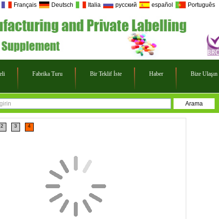
Français
Deutsch
Italia
русский
español
Português
eli
Fabrika Turu
Bir Teklif İste
Haber
Bize Ulaşın
2
3
4