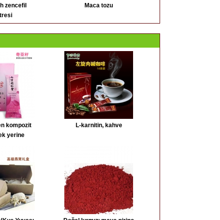
ah zencefil
Maca tozu
tresi
en kompozit
L-karnitin, kahve
ek yerine