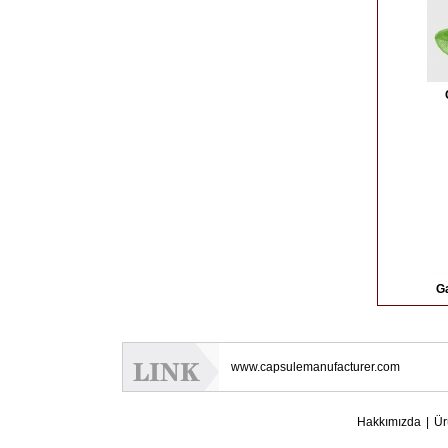
G
www.capsulemanufacturer.com
Hakkımızda
|
Ür