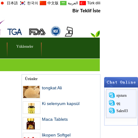
日本語
한국의
中文版
العربية
Türk dili
Bir Teklif İste
Yüklemeler
Ürünler
tongkat Ali
njsturn
Ki selenyum kapsül
qq
Sales03
Maca Tablets
likopen Softgel