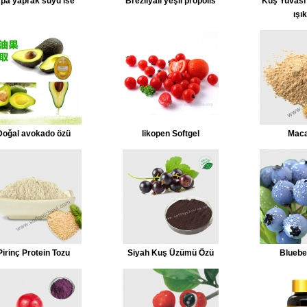
rpa yaprak suyu ise
Brezilyalı yeşil propolis
Kuş Yuvası
ışık
Doğal avokado özü
likopen Softgel
Maca
Pirinç Protein Tozu
Siyah Kuş Üzümü Özü
Bluebe