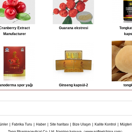
Cranberry Extract
Guarana ekstresi
Tongkat
Manufacturer
kaps
anoderma spor yağı
Ginseng kapsül-2
tongk
ünler
|
Fabrika Turu
|
Haber
|
Site haritası
|
Bize Ulaşın
|
Kalite Kontrol
|
Müşteri
Tang Pharmaceutical Co, Ltd, Nanjing turnuva（www.softgelchina.com）