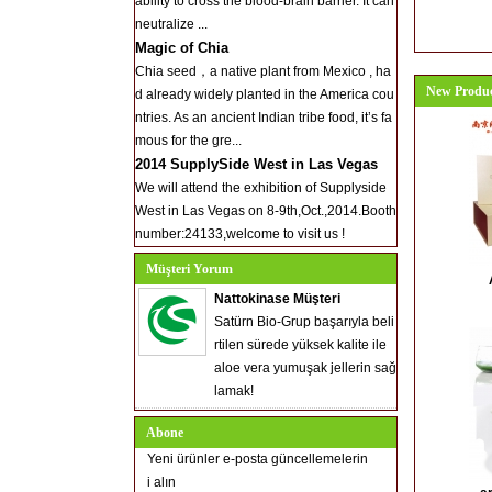
ability to cross the blood-brain barrier. It can
neutralize ...
Magic of Chia
Chia seed，a native plant from Mexico , ha
New Produc
d already widely planted in the America cou
ntries. As an ancient Indian tribe food, it’s fa
mous for the gre...
2014 SupplySide West in Las Vegas
We will attend the exhibition of Supplyside
West in Las Vegas on 8-9th,Oct.,2014.Booth
number:24133,welcome to visit us !
Müşteri Yorum
Nattokinase Müşteri
Satürn Bio-Grup başarıyla beli
rtilen sürede yüksek kalite ile
aloe vera yumuşak jellerin sağ
lamak!
Abone
Yeni ürünler e-posta güncellemelerin
i alın