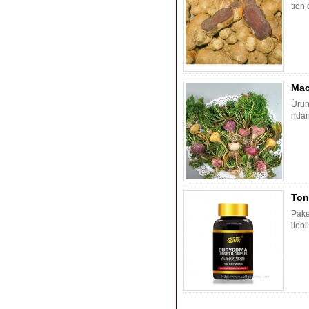
tion 
Mac
Ürün
ndan 
Ton
Paket
ilebil