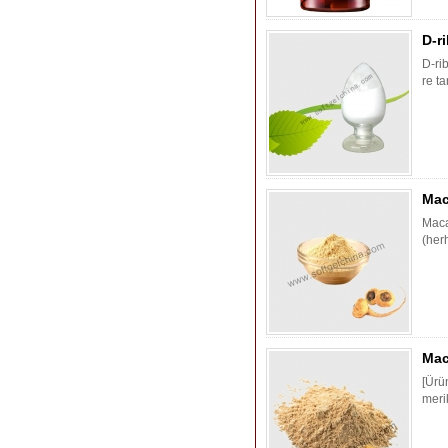
D-ri
D-rib
re ta
Mac
Maca
(herh
Mac
[Ürü
merik