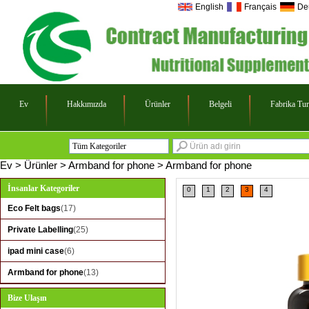
English
Français
De
Ev
Hakkımızda
Ürünler
Belgeli
Fabrika Tu
Tüm Kategoriler
Eco Felt bags
Ev
>
Ürünler
>
Armband for phone
>
Armband for phone
Private Labelling
İnsanlar Kategoriler
0
1
2
3
4
ipad mini case
Eco Felt bags
(17)
Armband for phone
Private Labelling
(25)
ipad mini case
(6)
Armband for phone
(13)
Bize Ulaşın