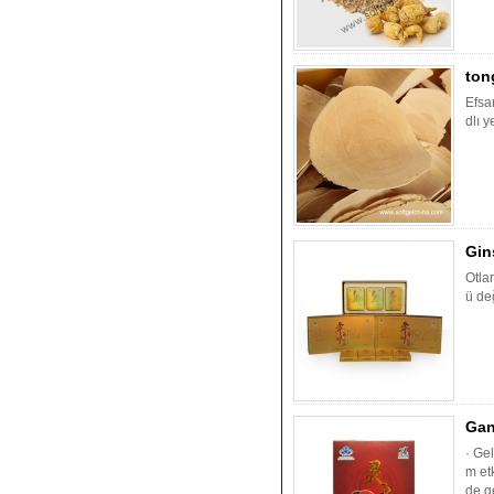
ton
Efsa
dlı y
Gin
Otlar
ü de
Gan
· Ge
m et
de g