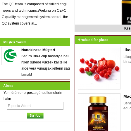
The QC team is composed of skilled engi
neers and technicians.Working on CEFC
C quality management system control, the
QC system covers al...
Ki 
Armband for phone
Müşteri Yorum
lik
Nattokinase Müşteri
Satürn Bio-Grup başarıyla beli
Likop
bir 
rtilen sürede yüksek kalite ile
aloe vera yumuşak jellerin sağ
lamak!
Abone
Yeni ürünler e-posta güncellemelerin
Mac
i alın
Bene
educ