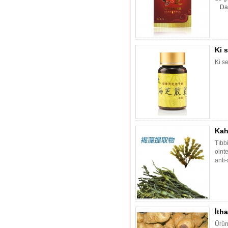
Da
Ki 
Ki s
Kah
Tıbb
ointe
anti-
İtha
Ürün